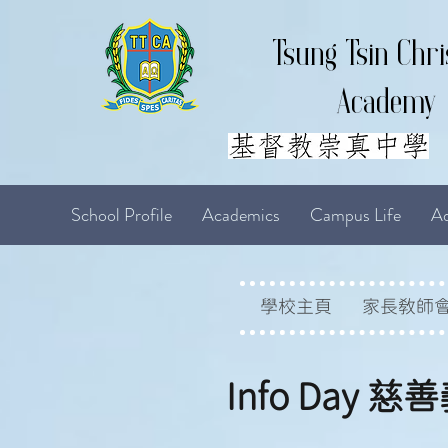
Tsung Tsin Chri
Academy
School Profile
Academics
Campus Life
Ad
學校主頁
家長教師
Info Day 慈