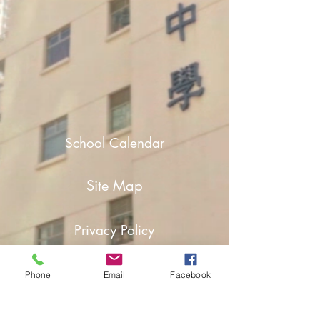
School Calendar
Site Map
Privacy Policy
Jobs & Tenders
Phone
Email
Facebook
Contact Us