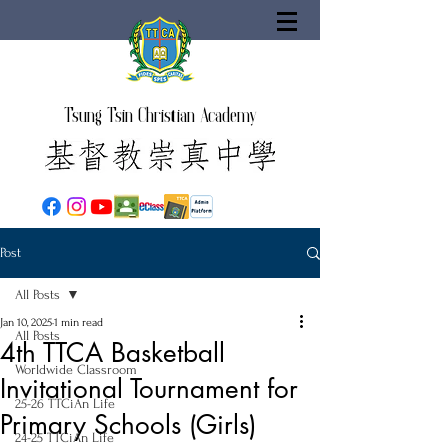
Tsung Tsin Christian Academy
Post
All Posts
Jan 10, 2025
1 min read
All Posts
4th TTCA Basketball
Worldwide Classroom
Invitational Tournament for
25-26 TTCiAn Life
Primary Schools (Girls)
24-25 TTCiAn Life