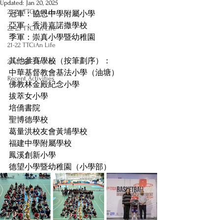
Updated:
Jan 20, 2025
23-24 TTCiAn Life
冠軍：協恩中學附屬小學
亞軍：香港嘉諾撒學校
22-23 TTCiAn Life
季軍：崇真小學暨幼稚園
21-22 TTCiAn Life
其他參賽學校（按筆劃序）：
20-21 TTCiAn Life
中華基督教會基法小學（油塘）
Recent Activities
佛教林金殿紀念小學
拔萃女小學
培僑書院
聖博德學校
葛量洪校友會黃埔學校
福建中學附屬學校
鳳溪創新小學
德望小學暨幼稚園（小學部）