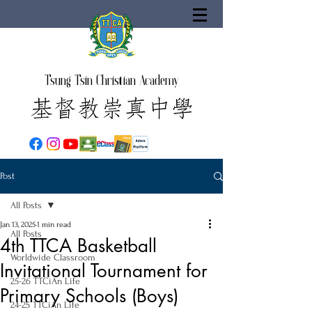
Tsung Tsin Christian Academy
Post
All Posts
Jan 13, 2025
1 min read
All Posts
4th TTCA Basketball
Worldwide Classroom
Invitational Tournament for
25-26 TTCiAn Life
Primary Schools (Boys)
24-25 TTCiAn Life