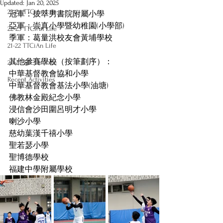
Updated:
Jan 20, 2025
23-24 TTCiAn Life
冠軍：拔萃男書院附屬小學
亞軍：崇真小學暨幼稚園(小學部)
22-23 TTCiAn Life
季軍：葛量洪校友會黃埔學校
21-22 TTCiAn Life
其他參賽學校（按筆劃序）：
20-21 TTCiAn Life
中華基督教會協和小學
Recent Activities
中華基督教會基法小學(油塘)
佛教林金殿紀念小學
浸信會沙田圍呂明才小學
喇沙小學
慈幼葉漢千禧小學
聖若瑟小學
聖博德學校
福建中學附屬學校